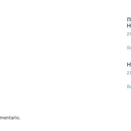
m
H
2
R
H
2
R
mentario.